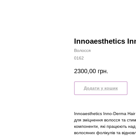
Innoaesthetics In
Волосся
0162
2300,00
грн.
Додати у кошик
Innoaesthetics Inno-Derma Hai
для зміцнення волосся та стим
компоненти, які працюють над
волосяних фолікулів та віднов