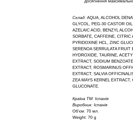
досягнення максимально
Склад:
AQUA, ALCOHOL DENA
GLYCOL, PEG-30 CASTOR OI
AZELAIC ACID, BENZYL ALC
SORBATE, CAFFEINE, CITRIC 
PYRIDOXINE HCL, ZINC GLUCO
SERENOA SERRULATA FRUIT E
HYDROXIDE, TAURINE, ACET
EXTRACT, SODIUM BENZOATE
EXTRACT, ROSMARINUS OFFIC
EXTRACT, SALVIA OFFICINALI
ZEA MAYS KERNEL EXTRACT
GLUCONATE.
Країна ТМ: Іспанія
Виробник: Іспанія
Обʼєм: 70 мл.
Weight: 70 g