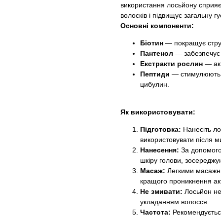
використання лосьйону сприяє
волосків і підвищує загальну г
Основні компоненти:
Біотин
— покращує струк
Пантенол
— забезпечує 
Екстракти рослин
— акт
Пептиди
— стимулюють р
цибулин.
Як використовувати:
Підготовка:
Нанесіть ло
використовувати після м
Нанесення:
За допомогою
шкіру голови, зосереджу
Масаж:
Легкими масажни
кращого проникнення ак
Не змивати:
Лосьйон не
укладанням волосся.
Частота:
Рекомендується