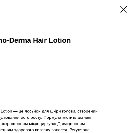
no-Derma Hair Lotion
r Lotion — це лосьйон для шкіри голови, створений
улювання його росту. Формула містить активні
 покращенням мікроциркуляції, зміцненням
ленням здорового вигляду волосся. Регулярне