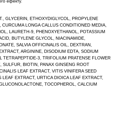
го ефекту.
T., GLYCERIN, ETHOXYDIGLYCOL, PROPYLENE
L, CURCUMA LONGA CALLUS CONDITIONED MEDIA,
OHOL, LAURETH-9, PHENOXYETHANOL, POTASSIUM
ACID, BUTYLENE GLYCOL, NIACINAMIDE,
NATE, SALVIA OFFICINALIS OIL, DEXTRAN,
XTRACT, ARGININE, DISODIUM EDTA, SODIUM
YL TETRAPEPTIDE-3, TRIFOLIUM PRATENSE FLOWER
, SULFUR, BIOTIN, PANAX GINSENG ROOT
INALIS LEAF EXTRACT, VITIS VINIFERA SEED
S LEAF EXTRACT, URTICA DIOICA LEAF EXTRACT,
, GLUCONOLACTONE, TOCOPHEROL, CALCIUM