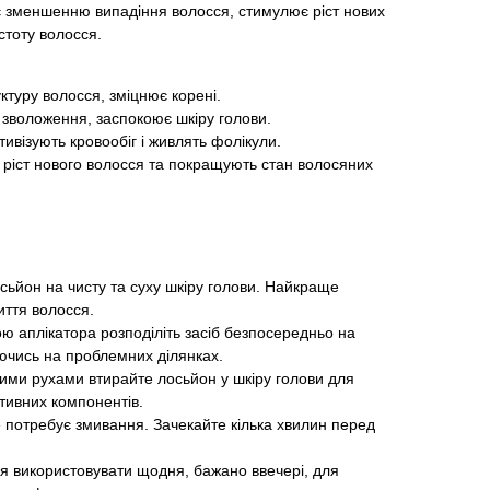
 зменшенню випадіння волосся, стимулює ріст нових
устоту волосся.
туру волосся, зміцнює корені.
зволоження, заспокоює шкіру голови.
ивізують кровообіг і живлять фолікули.
іст нового волосся та покращують стан волосяних
сьйон на чисту та суху шкіру голови. Найкраще
иття волосся.
 аплікатора розподіліть засіб безпосередньо на
ючись на проблемних ділянках.
ми рухами втирайте лосьйон у шкіру голови для
тивних компонентів.
 потребує змивання. Зачекайте кілька хвилин перед
 використовувати щодня, бажано ввечері, для