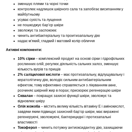
зменшує плями та чорні точки
контролює надлишок шкірного сала та запобігає висипанням у
майбутньому
усуває сухість та лущення
не пошкоджує бар’єр шкіри
зволожує та заспокоює
чинить антибактеріальну та проитизапальну дію
надає м’який, гладкий і матовий колір обличчя
Активні компоненти:
10% сірки
– комплексний продукт на основі сірки і гідрофільних
рослинних олій, регулює діяльність сальних залоз, зменшує
кількость вугрів та прищів
2% саліцилової кислоти
– має протизапальну, відлущувальну і
кератолітичну дію, володіє сильним антибактеріальним
ефектом, тому ефективно справляється з лікуванням акне,
розчиняє шкірний жир в порах; прискорює регенерацію шкіри
Сквалан
– покращує захисні функції шкіри, зволожує та
відновлює шкіру
Олія жожоба
– містить велику кількість вітаміну Е і амінокислот,
завдяки яким підвищує захисний бар’єр шкіри, має виражені
регенеруючі, зволожуючі, бактерицидні і протизапальні
властивості
Токоферол
– чинить потужну антиоксидантну дію, захищаючи