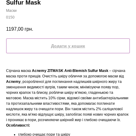
Sulfur Mask
Маски
0150
1197,00
грн.
Додати у кошик
Сірчана маска
Acnemy ZITMASK Anti-Blemish Sulfur Mask
– сірчана
маска проти прищів. Очистіть шкіру обличчя за допомогою маски від
Acnemy
, розробленої для поглинання надлишків шкірного жиру та
зменшення видимості вугрів, таким чином, мінімізуючи появу пор,
чорних крапок та блиску, роблячи шкіру м’якою, гладенькою та
матовою. Маска містить 10% сірки, відомої своїми антибактеріальними
та протизапальними властивостями, яка допомагає поглинати
надлишок жиру та очищати пори. Він також містить 2% саліцилової
кислоти, яка м’яко відлущує шкіру, запобігає появі нових чорних крапок
і проникає в пори, розчиняючи шкірний жир і глибоко очищаючи їх.
Особливості:
глибоко очищає пори та шкіру