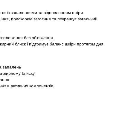
ти із запаленнями та відновленням шкіри.
ння, прискорює загоєння та покращує загальний
м
 зволоження без обтяження.
жирний блиск і підтримує баланс шкіри протягом дня.
та запалень
та жирному блиску
тання
нням активних компонентів