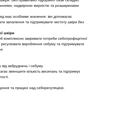
кіри. Без правильно підібраної бази складно
аннями, надмірною жирністю та розширеними
ляд має особливе значення: він допомагає
ти запалення та підтримувати чистоту шкіри без
ої шкіри
об комплексно закривати потреби себопрофіцитної
, регулювати вироблення себуму та підтримувати
я.
від забруднень і себуму.
гає зменшити кількість висипань та підтримує
тості.
щення та працює над себорегуляцією.