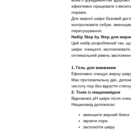
вона є фундаментом здорової ш
ефективно працювати з висип
порами.
Для жирної шкіри базовий дог
контролювати себум, зменшува
пересушування.
Набір Step by Step для жирн
Цей набір розроблений так, щ
шкіри: очищати, заспокоювати
оптимальний рівень зволоженн
1. Гель для вмивання
Ефективно очищує жирну шкіру 
Має протизапальну дію, допома
чистоту пор без відчуття стягну
2. Тонік із ніацинамідом
Відновлює pH шкіри після очи
Ніацинамід допомагає:
зменшити жирний блиск
звузити пори
заспокоїти шкіру