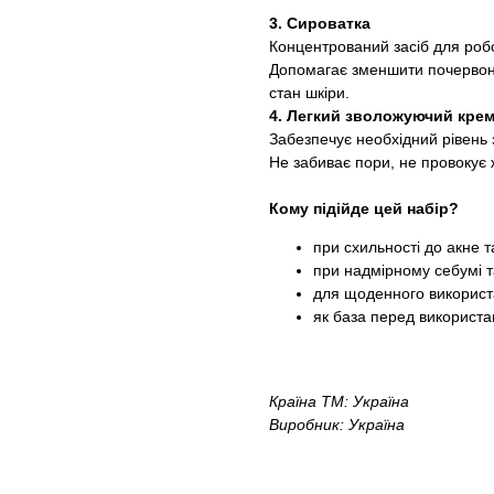
3. Сироватка
Концентрований засіб для робо
Допомагає зменшити почервоні
стан шкіри.
4. Легкий зволожуючий кре
Забезпечує необхідний рівень
Не забиває пори, не провокує 
Кому підійде цей набір?
при схильності до акне 
при надмірному себумі 
для щоденного викорис
як база перед використа
Країна ТМ: Україна
Виробник: Україна