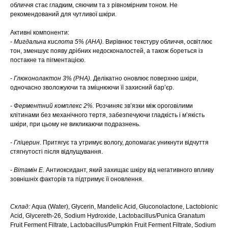
обличчя стає гладким, сяючим та з рівномірним тоном. Не
рекомендований для чутливої шкіри.
Активні компоненти:
- Мигдальна кислота 5% (AHA).
Вирівнює текстуру обличчя, освітлює
тон, зменшує появу дрібних недосконалостей, а також бореться із
постакне та пігментацією.
- Глюконолактон 3% (PHA).
Делікатно оновлює поверхню шкіри,
одночасно зволожуючи та зміцнюючи її захисний бар’єр.
- Ферментний комплекс 2%.
Розчиняє зв’язки між ороговілими
клітинами без механічного тертя, забезпечуючи гладкість і м’якість
шкіри, при цьому не викликаючи подразнень.
- Гліцерин
. Притягує та утримує вологу, допомагає уникнути відчуття
стягнутості після відлущування.
- Вітамін Е.
Антиоксидант, який захищає шкіру від негативного впливу
зовнішніх факторів та підтримує її оновлення.
Склад:
Aqua (Water), Glycerin, Mandelic Acid, Gluconolactone, Lactobionic
Acid, Glycereth-26, Sodium Hydroxide, Lactobacillus/Punica Granatum
Fruit Ferment Filtrate, Lactobacillus/Pumpkin Fruit Ferment Filtrate, Sodium