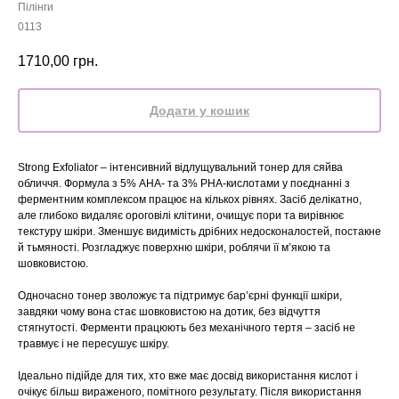
Пілінги
0113
1710,00
грн.
Додати у кошик
Strong Exfoliator – інтенсивний відлущувальний тонер для сяйва
обличчя. Формула з 5% AHA- та 3% PHA-кислотами у поєднанні з
ферментним комплексом працює на кількох рівнях. Засіб делікатно,
але глибоко видаляє ороговілі клітини, очищує пори та вирівнює
текстуру шкіри. Зменшує видимість дрібних недосконалостей, постакне
й тьмяності. Розгладжує поверхню шкіри, роблячи її м’якою та
шовковистою.
Одночасно тонер зволожує та підтримує бар’єрні функції шкіри,
завдяки чому вона стає шовковистою на дотик, без відчуття
стягнутості. Ферменти працюють без механічного тертя – засіб не
травмує і не пересушує шкіру.
Ідеально підійде для тих, хто вже має досвід використання кислот і
очікує більш вираженого, помітного результату. Після використання