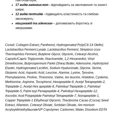
лактобактерій;
17 видів амінокислот -
відповідають за зволоження та захист
шкіри;
12 видів пептидів -
підвищують еластичність та глибоко
зволожують;
ніацинамід та аденозин
– допомагають боротись зі
зморшками.
Склад: Collagen Extract, Panthenol, Hydrogenated Poly(C6-14 Olefin).
Lactobacillus Ferment Lysate, Lactobacillus Ferment, Streptoco ccus
Thermophilus Ferment, Butylene Glycol, Glycerin, Cetearyl Alcohol,
Caprylic/Capric Triglycende, Niacinamide, 1,2-Hexanediol, Vinyl
Dimethicone, Butyrospermum Parkii (Shea) Butter, Adenosine, Hydrolyzed
Elastin, Hydrogenated Lecithin, Sodium Hyaluronate, Glycine, Serine,
Glutamic Acid, Aspartic Acid, Leucine, Alanine, Lysine, Tyrosine,
Phenylalanine, Proline, Threonine, Valine, Iso leucine, Histidine, Cysteine,
Methionine, Arginine, Tocopherol, Hexapeptide-9, Acetyl Tetrapeptide-2,
Tripeptide-1, Acetyl Hex apeptide-8, Palmitoyl Tripeptide-1, Palmitoyl
Tripeptide-5, Palmi toyl Pentapeptide-4, Palmitoyl Hexapeptide-12,
Ascorbic Acid Polypeptide Palmitoyl Tetrapeptide-7, Nonapeptide-1,
Copper Tripeptide-1 Ethylhexyl Glycerin, Theobroma Cacao (Cocoa) Seed
Extract, Allantoin, Cetearyl Olivate, Sorbitan Olivate, Am monium
Acryloyldimethyltaurate/VP Copolymer, Carbomer, Water, Disodium EDTA