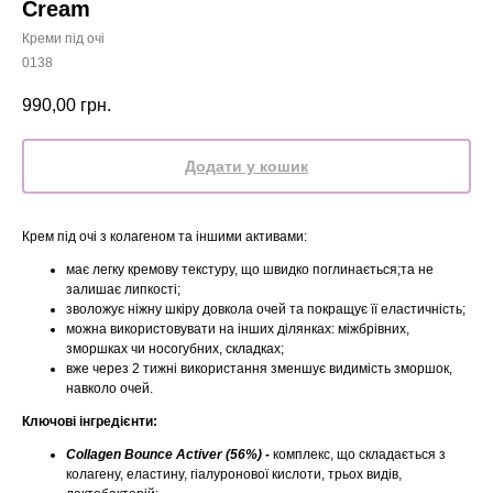
Cream
Креми під очі
0138
990,00
грн.
Додати у кошик
Крем під очі з колагеном та іншими активами:
має легку кремову текстуру, що швидко поглинається;та не
залишає липкості;
зволожує ніжну шкіру довкола очей та покращує її еластичність;
можна використовувати на інших ділянках: міжбрівних,
зморшках чи носогубних, складках;
вже через 2 тижні використання зменшує видимість зморшок,
навколо очей.
Ключові інгредієнти:
Collagen Bounce Activer (56%) -
комплекс, що складається з
колагену, еластину, гіалуронової кислоти, трьох видів,