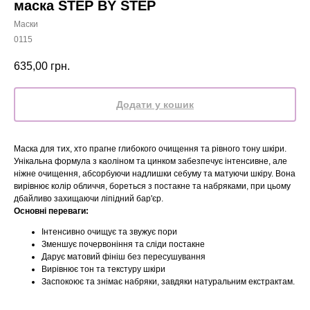
маска STEP BY STEP
Маски
0115
635,00
грн.
Додати у кошик
Маска для тих, хто прагне глибокого очищення та рівного тону шкіри.
Унікальна формула з каоліном та цинком забезпечує інтенсивне, але
ніжне очищення, абсорбуючи надлишки себуму та матуючи шкіру. Вона
вирівнює колір обличчя, бореться з постакне та набряками, при цьому
дбайливо захищаючи ліпідний бар'єр.
Основні переваги:
Інтенсивно очищує та звужує пори
Зменшує почервоніння та сліди постакне
Дарує матовий фініш без пересушування
Вирівнює тон та текстуру шкіри
Заспокоює та знімає набряки, завдяки натуральним екстрактам.