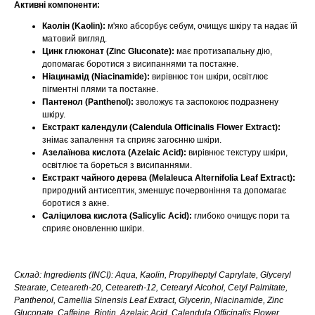
Активні компоненти:
Каолін (Kaolin):
м'яко абсорбує себум, очищує шкіру та надає їй
матовий вигляд.
Цинк глюконат (Zinc Gluconate):
має протизапальну дію,
допомагає боротися з висипаннями та постакне.
Ніацинамід (Niacinamide):
вирівнює тон шкіри, освітлює
пігментні плями та постакне.
Пантенол (Panthenol):
зволожує та заспокоює подразнену
шкіру.
Екстракт календули (Calendula Officinalis Flower Extract):
знімає запалення та сприяє загоєнню шкіри.
Азелаїнова кислота (Azelaic Acid):
вирівнює текстуру шкіри,
освітлює та бореться з висипаннями.
Екстракт чайного дерева (Melaleuca Alternifolia Leaf Extract):
природний антисептик, зменшує почервоніння та допомагає
боротися з акне.
Саліцилова кислота (Salicylic Acid):
глибоко очищує пори та
сприяє оновленню шкіри.
Склад: Ingredients (INCI): Aqua, Kaolin, Propylheptyl Caprylate, Glyceryl
Stearate, Ceteareth-20, Ceteareth-12, Cetearyl Alcohol, Cetyl Palmitate,
Panthenol, Camellia Sinensis Leaf Extract, Glycerin, Niacinamide, Zinc
Gluconate, Caffeine, Biotin, Azelaic Acid, Calendula Officinalis Flower