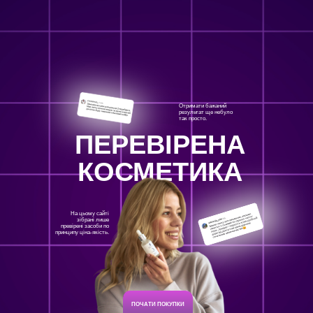
Отримати бажаний
результат ще небуло
так просто.
ПЕРЕВІРЕНА
КОСМЕТИКА
На цьому сайті
зібрані лише
превірені засоби по
принципу ціна-якість.
ПОЧАТИ ПОКУПКИ